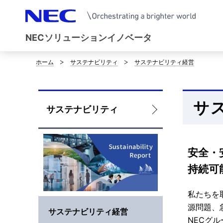
NECソリューションイノベータ
ホーム
サステナビリティ
サステナビリティ経営
サ
イ
サ
ト
ロ
サステナビリティ
内
ー
の
カ
安全・
現
ル
持続可
在
ナ
私たちを
位
ビ
源問題、
サステナビリティ経営
NECグ
置