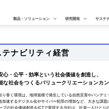
ナ
ビ
製品・ソリューション
研究開発
サステ
ゲ
ー
シ
ステナビリティ経営
ョ
ン
安心・公平・効率という社会価値を創造し、
能な社会をつくるバリュークリエーションカ
取り巻く環境は、地球規模で発生している自然災害やパンデミ
急加速するデジタル化やサイバー犯罪の増加など、大きな課題
ループの社会価値創造をICTで実現する当社は、社員一人ひと