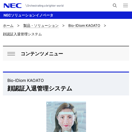
メ
サ
ニ
NECソリューションイノベータ
イ
ュ
ー
ト
を
ホーム
製品・ソリューション
Bio-IDiom KAOATO
サ
ナ
内
開
顔認証入退管理システム
く
検
ビ
イ
索
ゲ
ト
コンテンツメニュー
ー
ロ
内
閉
シ
ー
じ
の
ョ
る
カ
Bio-IDiom KAOATO
現
ン
顔認証入退管理システム
ル
在
ナ
位
ビ
置
ゲ