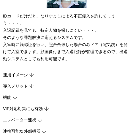
ー
シ
IDカードだけだと、なりすましによる不正侵入を許してしま
ョ
う・・・。
入退記録を見ても、特定人物を探しにくい・・・。
ン
そのような課題解決に応えるシステムです。
入室時に顔認証を行い、照合合致した場合のみドア（電気錠）を開
けて入室できます。顔画像付きで入退記録が管理できるので、出退
勤システムとしても利用可能です。
運用イメージ
導入メリット
機能
VIP対応対策にも有効
エレベーター連携
連携可能な外部機器