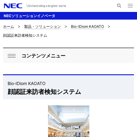
メ
サ
ニ
NECソリューションイノベータ
イ
ュ
ー
ト
を
ホーム
製品・ソリューション
Bio-IDiom KAOATO
サ
ナ
内
開
顔認証来訪者検知システム
く
検
ビ
イ
索
ゲ
ト
コンテンツメニュー
ー
ロ
内
閉
シ
ー
じ
の
ョ
る
カ
Bio-IDiom KAOATO
現
ン
顔認証来訪者検知システム
ル
在
ナ
位
ビ
置
ゲ