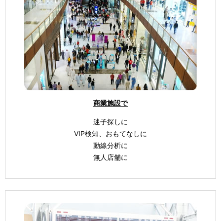
シ
ョ
ン
商業施設で
迷子探しに
VIP検知、おもてなしに
動線分析に
無人店舗に