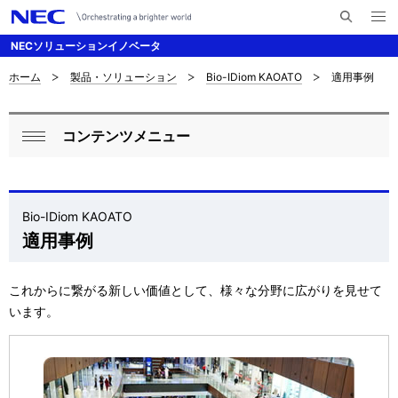
メ
サ
ニ
NECソリューションイノベータ
イ
ュ
ー
ト
を
ホーム
製品・ソリューション
Bio-IDiom KAOATO
適用事例
サ
ナ
内
開
く
検
ビ
イ
索
コンテンツメニュー
ゲ
ロ
ト
閉
ー
ー
じ
内
シ
る
カ
の
Bio-IDiom KAOATO
ョ
適用事例
ル
現
ン
ナ
在
これからに繋がる新しい価値として、様々な分野に広がりを見せて
ビ
位
います。
ゲ
置
ー