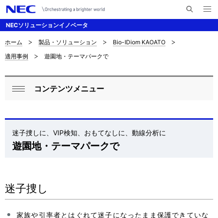
メ
サ
ニ
NECソリューションイノベータ
イ
ュ
ー
ト
を
ホーム
製品・ソリューション
Bio-IDiom KAOATO
サ
ナ
内
開
適用事例
遊園地・テーマパークで
く
検
ビ
イ
索
ゲ
ト
コンテンツメニュー
ー
ロ
内
閉
シ
ー
じ
の
ョ
る
カ
迷子捜しに、VIP検知、おもてなしに、動線分析に
現
ン
遊園地・テーマパークで
ル
在
ナ
位
ビ
迷子捜し
置
ゲ
家族や引率者とはぐれて迷子になったまま保護できていな