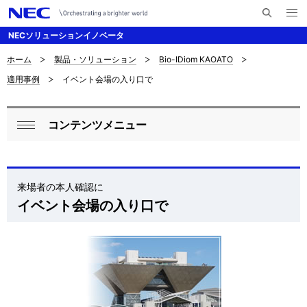
メ
サ
ニ
NECソリューションイノベータ
イ
ュ
ー
ト
を
ホーム
製品・ソリューション
Bio-IDiom KAOATO
サ
ナ
内
開
適用事例
イベント会場の入り口で
く
検
ビ
イ
索
ゲ
ト
コンテンツメニュー
ー
ロ
内
閉
シ
ー
じ
の
ョ
る
カ
来場者の本人確認に
現
ン
イベント会場の入り口で
ル
在
ナ
位
ビ
置
ゲ