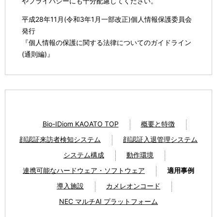
やプライバシーにも十分配慮してください。
平成28年11月(令和3年1月一部改正)個人情報保護委員会
発行
『個人情報の保護に関する法律についてのガイドライン
(通則編)』
Bio-IDiom KAOATO TOP
概要と特徴
顔認証来訪者検知システム
顔認証入退管理システム
システム構成
動作環境
連携可能なハードウェア・ソフトウェア
適用事例
導入施設
カメレオンコード
NEC マルチAI プラットフォーム