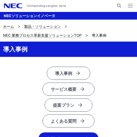
メ
サ
ニ
NECソリューションイノベータ
イ
ュ
ー
ト
を
ホーム
製品・ソリューション
サ
ナ
内
開
NEC 業務プロセス革新支援ソリューションTOP
導入事例
く
検
ビ
イ
索
ゲ
導入事例
ト
ー
内
シ
の
導入事例
ョ
現
ン
サービス概要
在
提案プラン
位
置
よくある質問