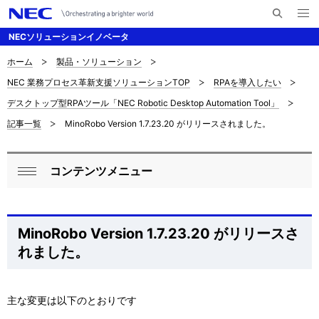
メ
サ
ニ
NECソリューションイノベータ
イ
ュ
ー
ト
を
ホーム
製品・ソリューション
サ
ナ
内
開
NEC 業務プロセス革新支援ソリューションTOP
RPAを導入したい
く
検
ビ
イ
デスクトップ型RPAツール「NEC Robotic Desktop Automation Tool」
索
ゲ
ト
記事一覧
MinoRobo Version 1.7.23.20 がリリースされました。
ー
内
シ
の
コンテンツメニュー
ロ
ョ
閉
現
ン
ー
じ
在
る
カ
MinoRobo Version 1.7.23.20 がリリースさ
位
れました。
ル
置
ナ
主な変更は以下のとおりです
ビ