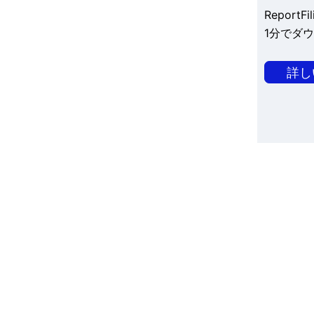
Repor
1分でダ
詳し