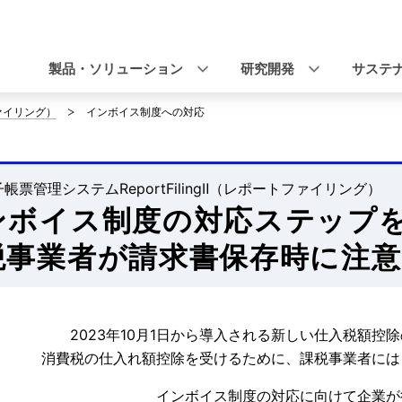
ナ
ビ
製品・ソリューション
研究開発
サステ
ゲ
トファイリング）
インボイス制度への対応
ー
シ
子帳票管理システムReportFilingⅡ（レポートファイリング）
ョ
ンボイス制度の対応ステップ
ン
税事業者が請求書保存時に注
2023年10月1日から導入される新しい仕入税額控
消費税の仕入れ額控除を受けるために、課税事業者には
インボイス制度の対応に向けて企業が