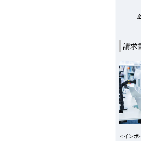
請求
＜インボ