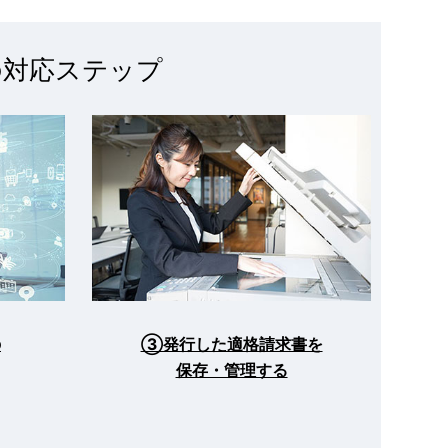
の対応ステップ
の
③発行した適格請求書を
保存・管理する