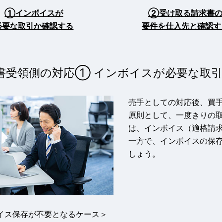
①インボイスが
②受け取る請求書
必要な取引か確認する
要件を仕入先と確認す
書受領側の対応① インボイスが必要な取
売手としての対応後、買
原則として、一度きりの
は、インボイス（適格請
一方で、インボイスの保
しょう。
イス保存が不要となるケース＞