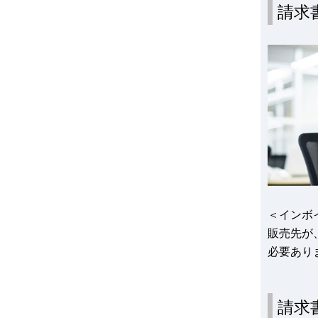
請求
＜インボ
販売先が
必要あり
請求