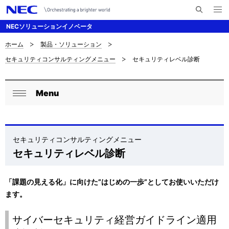
メ
サ
ニ
NECソリューションイノベータ
イ
ュ
ー
ト
を
ホーム
製品・ソリューション
サ
ナ
内
開
セキュリティコンサルティングメニュー
セキュリティレベル診断
く
検
ビ
イ
索
ゲ
ト
Menu
ー
ロ
内
閉
シ
ー
じ
の
ョ
る
カ
セキュリティコンサルティングメニュー
現
ン
セキュリティレベル診断
ル
在
ナ
位
「課題の見える化」に向けた”はじめの一歩”としてお使いいただけ
ビ
ます。
置
ゲ
サイバーセキュリティ経営ガイドライン適用