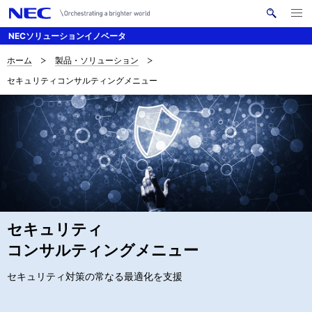
メ
サ
ニ
NECソリューションイノベータ
イ
ュ
ー
ト
を
ホーム
製品・ソリューション
サ
ナ
内
開
セキュリティコンサルティングメニュー
く
検
ビ
イ
索
ゲ
ト
ー
内
シ
の
ョ
現
ン
在
セキュリティ
位
コンサルティングメニュー
置
セキュリティ対策の常なる最適化を支援