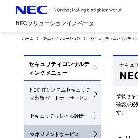
NECソリューションイノベータ
ホーム
製品・ソリューション
セキュリティコンサルティ
サ
イ
セキュリティコンサルテ
ト
セキュリ
ロ
ィングメニュー
N
内
ー
の
NEC ITシステムセキュリテ
カ
情報セキ
ィ対策パートナーサービス
現
ル
確認が必
在
す。
ナ
セキュリティレベル診断
位
ビ
マネジメントサービス
置