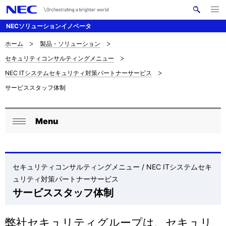
メ
サ
ニ
NECソリューションイノベータ
イ
ュ
ー
ト
を
ホーム
製品・ソリューション
サ
ナ
内
開
セキュリティコンサルティングメニュー
く
検
ビ
イ
NEC ITシステムセキュリティ対策パートナーサービス
索
ゲ
ト
サービススタッフ体制
ー
内
シ
の
Menu
ロ
ョ
閉
現
ン
ー
じ
在
る
カ
セキュリティコンサルティングメニュー / NEC ITシステムセキ
位
ュリティ対策パートナーサービス
ル
サービススタッフ体制
置
ナ
ビ
弊社セキュリティグループは、セキュリ