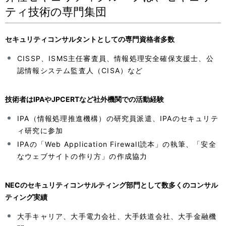
ティ技術の専門集団
ゲ
ー
セキュリティコンサルタントとしての専門資格者多数
シ
CISSP、ISMS主任審査員、情報処理安全確保支援士、公
ョ
認情報システム監査人（CISA）など
ン
技術者はIPAやJPCERTなど社外機関での活動経験
IPA（情報処理推進機構）の研究員派遣、IPAのセキュリテ
ィ研究に参加
IPAの「Web Application Firewall読本」の執筆、「安全
なウェブサイトの作り方」の作成協力
NECのセキュリティコンサルティング部門として数多くのコンサル
ティング実績
大手キャリア、大手電力会社、大手鉄道会社、大手金融機