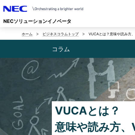
NECソリューションイノベータ
ホーム
ビジネスコラムトップ
VUCAとは？意味や読み方
サ
イ
コラム
ト
内
の
現
在
VUCAとは？
位
意味や読み方、
置