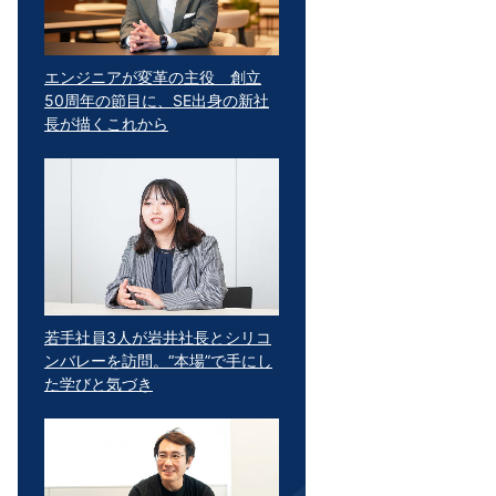
エンジニアが変革の主役 創立
50周年の節目に、SE出身の新社
長が描くこれから
若手社員3人が岩井社長とシリコ
ンバレーを訪問。“本場”で手にし
た学びと気づき