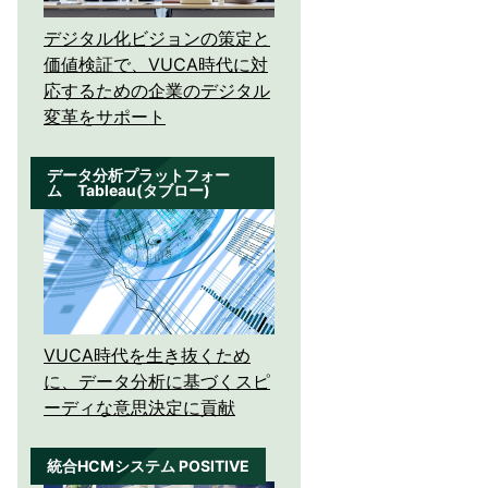
デジタル化ビジョンの策定と
価値検証で、VUCA時代に対
応するための企業のデジタル
変革をサポート
データ分析プラットフォー
ム Tableau(タブロー)
VUCA時代を生き抜くため
に、データ分析に基づくスピ
ーディな意思決定に貢献
統合HCMシステム POSITIVE