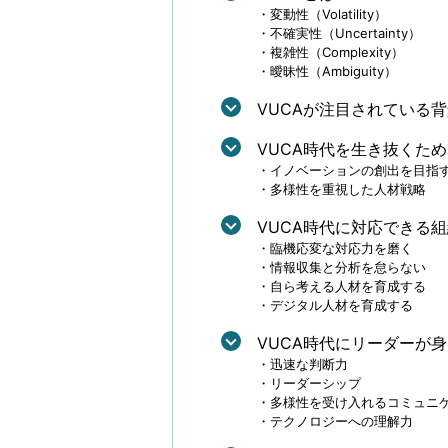
変動性（Volatility）
不確実性（Uncertainty）
複雑性（Complexity）
曖昧性（Ambiguity）
VUCAが注目されている
VUCA時代を生き抜くた
イノベーションの創出を目指
多様性を重視した人材戦略
VUCA時代に対応できる
臨機応変な対応力を磨く
情報収集と分析を怠らない
自ら考える人材を育成する
デジタル人材を育成する
VUCA時代にリーダーが
迅速な判断力
リーダーシップ
多様性を受け入れるコミュニ
テクノロジーへの理解力