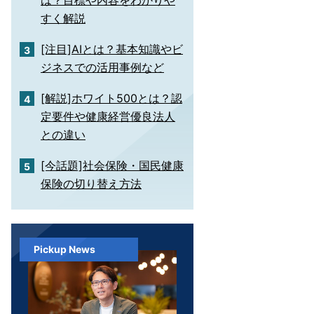
は？目標や内容をわかりや
すく解説
[注目]AIとは？基本知識やビ
ジネスでの活用事例など
[解説]ホワイト500とは？認
定要件や健康経営優良法人
との違い
[今話題]社会保険・国民健康
保険の切り替え方法
Pickup News