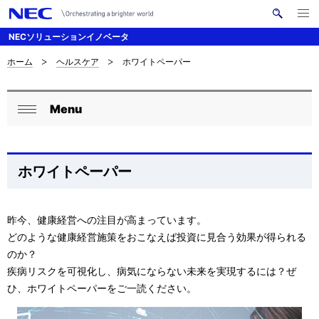
メ
サ
ニ
NECソリューションイノベータ
イ
ュ
ー
ト
を
ホーム
ヘルスケア
ホワイトペーパー
サ
ナ
内
開
く
検
ビ
イ
索
Menu
ゲ
ロ
ト
閉
ー
ー
じ
内
シ
る
カ
の
ホワイトペーパー
ョ
ル
現
ン
ナ
昨今、健康経営への注目が高まっています。
在
どのような健康経営施策をおこなえば投資に見合う効果が得られる
ビ
位
のか？
ゲ
疾病リスクを可視化し、病気にならない未来を実現するには？ぜ
置
ひ、ホワイトペーパーをご一読ください。
ー