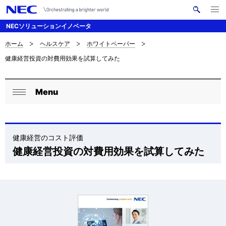
メ
サ
ニ
NECソリューションイノベータ
イ
ュ
ー
ト
を
ホーム
ヘルスケア
ホワイトペーパー
サ
ナ
内
開
健康経営投資の対費用効果を試算してみた
く
検
ビ
イ
索
ゲ
ト
Menu
ー
ロ
内
閉
シ
ー
じ
の
ョ
る
カ
健康経営のコスト評価
現
ン
健康経営投資の対費用効果を試算してみた
ル
在
ナ
位
ビ
置
ゲ