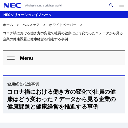
メ
サ
ニ
NECソリューションイノベータ
イ
ュ
ー
ト
を
ホーム
ヘルスケア
ホワイトペーパー
サ
ナ
内
開
コロナ禍における働き方の変化で社員の健康はどう変わった？データから見る
く
検
ビ
イ
企業の健康課題と健康経営を推進する事例
索
ゲ
ト
ー
内
Menu
ロ
シ
閉
の
ー
ョ
じ
現
る
ン
カ
健康経営推進事例
在
コロナ禍における働き方の変化で社員の健
ル
康はどう変わった？データから見る企業の
位
ナ
健康課題と健康経営を推進する事例
置
ビ
ゲ