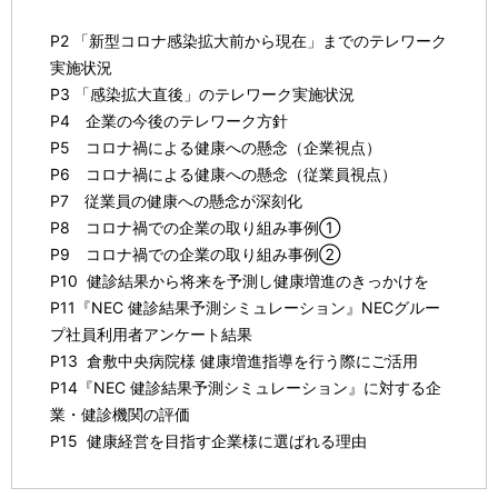
P2 「新型コロナ感染拡大前から現在」までのテレワーク
実施状況
P3 「感染拡大直後」のテレワーク実施状況
P4 企業の今後のテレワーク方針
P5 コロナ禍による健康への懸念（企業視点）
P6 コロナ禍による健康への懸念（従業員視点）
P7 従業員の健康への懸念が深刻化
P8 コロナ禍での企業の取り組み事例①
P9 コロナ禍での企業の取り組み事例②
P10 健診結果から将来を予測し健康増進のきっかけを
P11『NEC 健診結果予測シミュレーション』NECグルー
プ社員利用者アンケート結果
P13 倉敷中央病院様 健康増進指導を行う際にご活用
P14『NEC 健診結果予測シミュレーション』に対する企
業・健診機関の評価
P15 健康経営を目指す企業様に選ばれる理由