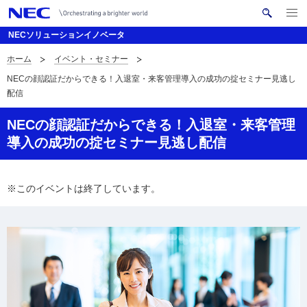
メ
サ
ニ
NECソリューションイノベータ
イ
ュ
ー
ト
ホーム
イベント・セミナー
を
サ
ナ
内
開
NECの顔認証だからできる！入退室・来客管理導入の成功の掟セミナー見逃し
く
検
ビ
イ
配信
索
ゲ
ト
NECの顔認証だからできる！入退室・来客管理
ー
内
導入の成功の掟セミナー見逃し配信
シ
の
ョ
現
※このイベントは終了しています。
ン
在
位
置