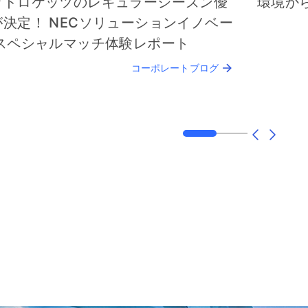
ッドロケッツのレギュラーシーズン優
環境か
が決定！ NECソリューションイノベー
 スペシャルマッチ体験レポート
コーポレートブログ