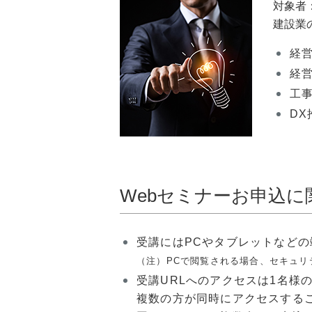
対象者
建設業
経
経
工
DX
Webセミナーお申込に
受講にはPCやタブレットなど
（注）PCで閲覧される場合、セキュ
受講URLへのアクセスは1名様
複数の方が同時にアクセスする