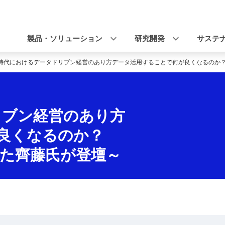
ナ
ビ
製品・ソリューション
研究開発
サステ
ゲ
時代におけるデータドリブン経営のあり方データ活用することで何が良くなるのか
ー
シ
ョ
リブン経営のあり方
ン
良くなるのか？
した齊藤氏が登壇～