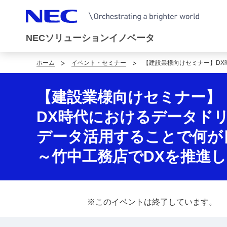
NECソリューションイノベータ
ホーム
イベント・セミナー
【建設業様向けセミナー】DX
サ
イ
【建設業様向けセミナー】
ト
DX時代におけるデータド
内
データ活用することで何が
の
～竹中工務店でDXを推進
現
在
※このイベントは終了しています。
位
置