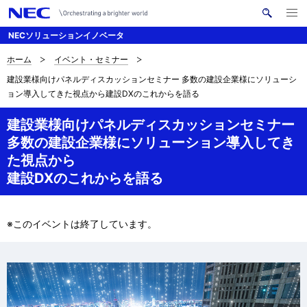
メ
サ
ニ
NECソリューションイノベータ
イ
ュ
ー
ト
を
ホーム
イベント・セミナー
サ
ナ
内
開
建設業様向けパネルディスカッションセミナー 多数の建設企業様にソリューシ
く
検
ビ
イ
ョン導入してきた視点から建設DXのこれからを語る
索
ゲ
ト
建設業様向けパネルディスカッションセミナー
ー
内
多数の建設企業様にソリューション導入してき
シ
た視点から
の
ョ
建設DXのこれからを語る
現
ン
在
※このイベントは終了しています。
位
置