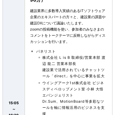
建設業界に多数導入実績のあるITソフトウェア
企業のエキスパートの方々と、建設業の課題や
建設DXについて議論いたします。
zoomの投稿機能を使い、参加者のみなさまの
コメントをトークテーマに反映しながらディス
カッションを行います。
パネリスト
株式会社 L is B 取締役/営業本部 渡
辺 龍二 営業本部長
建設業で活用されているチャットツ
ール「direct」を中心に事業を拡大
ウイングアーク1st株式会社 ビジネ
スディベロップメント室 小林 大悟
エバンジェリスト
Dr.Sum、MotionBoard等多彩なツ
15:05
ールを軸に情報活用のビジネスを支
～
援