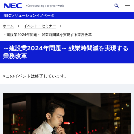
メ
サ
ニ
NECソリューションイノベータ
イ
ュ
ー
ト
を
ホーム
イベント・セミナー
サ
ナ
内
開
～建設業2024年問題～ 残業時間減を実現する業務改革
く
検
ビ
イ
索
ゲ
～建設業2024年問題～ 残業時間減を実現する
ト
業務改革
ー
内
シ
の
ョ
※このイベントは終了しています。
現
ン
在
位
置