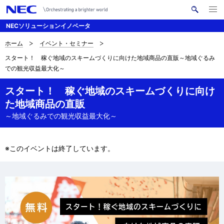
メ
サ
ニ
NECソリューションイノベータ
イ
ュ
ー
ト
を
ホーム
イベント・セミナー
サ
ナ
内
開
スタート！ 稼ぐ地域のスキームづくりに向けた地域商品の直販～地域ぐるみ
く
検
ビ
イ
での観光収益最大化～
索
ゲ
ト
スタート！ 稼ぐ地域のスキームづくりに向け
ー
内
た地域商品の直販
シ
～地域ぐるみでの観光収益最大化～
の
ョ
現
ン
※このイベントは終了しています。
在
位
置