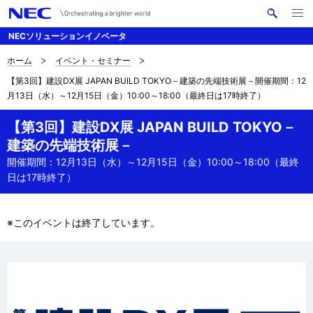
メ
サ
ニ
NECソリューションイノベータ
イ
ュ
ー
ト
を
ホーム
イベント・セミナー
サ
ナ
内
開
【第3回】建設DX展 JAPAN BUILD TOKYO－建築の先端技術展－開催期間：12
く
検
ビ
イ
月13日（水）～12月15日（金）10:00～18:00（最終日は17時終了）
索
ゲ
ト
【第3回】建設DX展 JAPAN BUILD TOKYO－
ー
内
建築の先端技術展－
シ
開催期間：12月13日（水）～12月15日（金）10:00～18:00（最終
の
ョ
日は17時終了）
現
ン
在
※このイベントは終了しています。
位
置