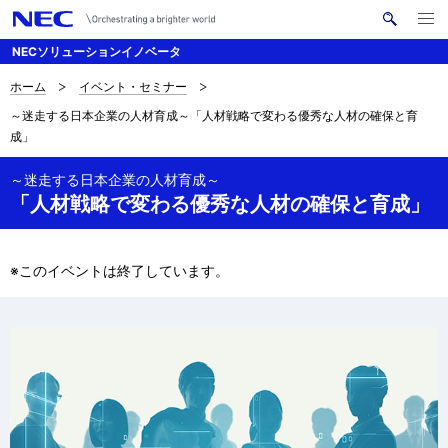
メ
サ
ニ
NECソリューションイノベータ
イ
ュ
ー
ト
を
ホーム
イベント・セミナー
サ
ナ
内
開
～迷走する日本企業の人材育成～「人材戦略で変わる優秀な人材の確保と育
く
検
ビ
イ
成」
索
ゲ
ト
～迷走する日本企業の人材育成～
ー
内
「人材戦略で変わる優秀な人材の確保と育成」
シ
の
ョ
※このイベントは終了しています。
現
ン
在
位
置