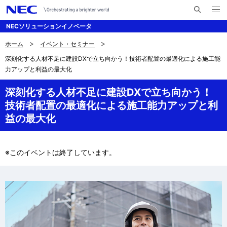
メ
サ
ニ
NECソリューションイノベータ
イ
ュ
ー
ト
を
ホーム
イベント・セミナー
サ
ナ
内
開
深刻化する人材不足に建設DXで立ち向かう！技術者配置の最適化による施工能
く
検
ビ
イ
力アップと利益の最大化
索
ゲ
ト
深刻化する人材不足に建設DXで立ち向かう！
ー
内
技術者配置の最適化による施工能力アップと利
シ
益の最大化
の
ョ
現
ン
※このイベントは終了しています。
在
位
置