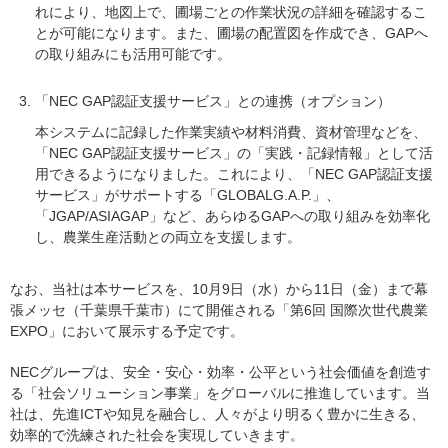
れにより、地図上で、圃場ごとの作業状況の詳細を確認するこ
とが可能になります。また、圃場の配置図を作成でき、GAPへ
の取り組みにも活用可能です。
「NEC GAP認証支援サービス」との連携（オプション）
本システムに記録した作業実績や材料消費、資材管理などを、
「NEC GAP認証支援サービス」の「実践・記録情報」として活
用できるようになりました。これにより、「NEC GAP認証支援
サービス」がサポートする「GLOBALG.A.P.」、
「JGAP/ASIAGAP」など、あらゆるGAPへの取り組みを効率化
し、農業生産活動との両立を支援します。
なお、当社は本サービスを、10月9日（水）から11日（金）まで幕
張メッセ（千葉県千葉市）にて開催される「第6回 国際次世代農業
EXPO」において展示する予定です。
NECグループは、安全・安心・効率・公平という社会価値を創造す
る「社会ソリューション事業」をグローバルに推進しています。当
社は、先進ICTや知見を融合し、人々がより明るく豊かに生きる、
効率的で洗練された社会を実現していきます。