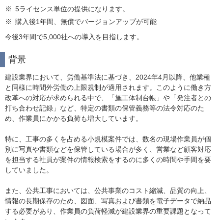
※
5ライセンス単位の提供になります。
※
購入後1年間、無償でバージョンアップが可能
今後3年間で5,000社への導入を目指します。
背景
建設業界において、労働基準法に基づき、2024年4月以降、他業種
と同様に時間外労働の上限規制が適用されます。このように働き方
改革への対応が求められる中で、「施工体制台帳」や「発注者との
打ち合わせ記録」など、特定の書類の保管義務等の法令対応のた
め、作業員にかかる負荷も増大しています。
特に、工事の多くを占める小規模案件では、数名の現場作業員が個
別に写真や書類などを保管している場合が多く、営業など顧客対応
を担当する社員が案件の情報検索をするのに多くの時間や手間を要
していました。
また、公共工事においては、公共事業のコスト縮減、品質の向上、
情報の長期保存のため、図面、写真および書類を電子データで納品
する必要があり、作業員の負荷軽減が建設業界の重要課題となって