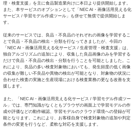
理・検査支援」を主に食品製造業向けに本日より提供開始します。
また、本サービスのオプションとして「NEC AI・画像活用見える化
サービス / 学習モデル作成ツール」も併せて無償で提供開始しま
す。
従来のサービスでは、良品・不良品のそれぞれの画像を学習するこ
とで良品・不良品の検出・分類を行なってきましたが、今回の
「NEC AI・画像活用見える化サービス / 生産管理・検査支援」は、
独自アルゴリズムの追加により、収集した良品画像のみを学習する
だけで良品・不良品の検出・分類を行うことを可能としました。こ
れにより、良品の多い検査対象物においても、発生頻度の低く画像
の収集が難しい不良品や異物の検出が可能となり、対象物の状況に
合わせた検査の実施と生産現場における検査業務の更なる改善を支
援します。
また、「NEC AI・画像活用見える化サービス / 学習モデル作成ツー
ル」では、専門知識がなくともブラウザの画面上で学習モデルの作
成や評価などの動作確認、学習モデルのクラウド環境への登録が可
能となります。これにより、お客様自身で検査対象物の追加や判定
条件の変更を行うなど、柔軟な対応を支援します。