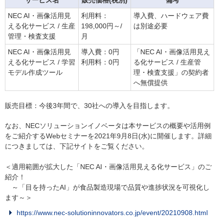
NEC AI・画像活用見
利用料：
導入費、ハードウェア費
える化サービス / 生産
198,000円～/
は別途必要
管理・検査支援
月
NEC AI・画像活用見
導入費：0円
「NEC AI・画像活用見え
える化サービス / 学習
利用料：0円
る化サービス / 生産管
モデル作成ツール
理・検査支援」の契約者
へ無償提供
販売目標：今後3年間で、30社への導入を目指します。
なお、NECソリューションイノベータは本サービスの概要や活用例
をご紹介するWebセミナーを2021年9月8日(水)に開催します。詳細
につきましては、下記サイトをご覧ください。
＜適用範囲が拡大した「NEC AI・画像活用見える化サービス」のご
紹介！
～「目を持ったAI」が食品製造現場で品質や進捗状況を可視化し
ます～＞
https://www.nec-solutioninnovators.co.jp/event/20210908.html