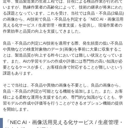
近年、食品製造業の生産工程では、目視による検品作業が行われて
いますが、熟練作業者の高齢化によって、技術の継承が将来にわた
る課題となっています。これを受け、当社では良品・不良品(2級品)
の画像から、AI技術で良品・不良品を判定する「NEC AI・画像活用
見える化サービス / 生産管理・検査支援」を提供し、現場作業者の
作業効率と品質の向上を支援してきました。
良品・不良品の判定にAI技術を適用する際、発生頻度の低い不良品
や異物などの検査対象物のデータ(画像)を事前に大量に収集するこ
とは、製造品質が向上する昨今においては難しい状況となっていま
す。また、AIの学習モデルの作成や評価には専門性の高い知識が必
要となるケースが多く、お客様自身で対応することが難しいという
課題もあります。
そこで当社は、不良品や異物の画像を不要とし、良品の画像から、
良品・不良品の判定が可能となる機能を追加しました。また、お客
様による柔軟な運用を支援するため、専門的な知識がなくとも、学
習モデルの作成や評価等を行うことができるオプション機能の提供
を開始します。
「NEC AI・画像活用見える化サービス / 生産管理・