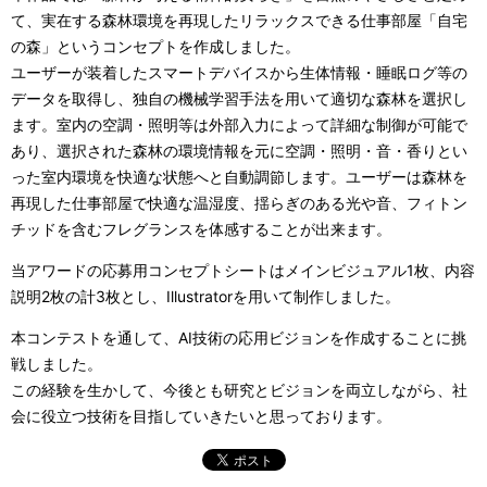
て、実在する森林環境を再現したリラックスできる仕事部屋「自宅
の森」というコンセプトを作成しました。
ユーザーが装着したスマートデバイスから生体情報・睡眠ログ等の
データを取得し、独自の機械学習手法を用いて適切な森林を選択し
ます。室内の空調・照明等は外部入力によって詳細な制御が可能で
あり、選択された森林の環境情報を元に空調・照明・音・香りとい
った室内環境を快適な状態へと自動調節します。ユーザーは森林を
再現した仕事部屋で快適な温湿度、揺らぎのある光や音、フィトン
チッドを含むフレグランスを体感することが出来ます。
当アワードの応募用コンセプトシートはメインビジュアル1枚、内容
説明2枚の計3枚とし、Illustratorを用いて制作しました。
本コンテストを通して、AI技術の応用ビジョンを作成することに挑
戦しました。
この経験を生かして、今後とも研究とビジョンを両立しながら、社
会に役立つ技術を目指していきたいと思っております。