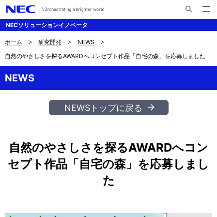
メ
サ
ニ
NECソリューションイノベータ
イ
ュ
ー
ト
を
ホーム
研究開発
NEWS
サ
ナ
内
開
自然のやさしさを探るAWARDへコンセプト作品「自宅の森」を応募しました
く
検
ビ
イ
索
ゲ
NEWS
ト
ー
内
シ
NEWSトップに戻る
の
ョ
現
ン
自然のやさしさを探るAWARDへコン
在
セプト作品「自宅の森」を応募しまし
位
た
置