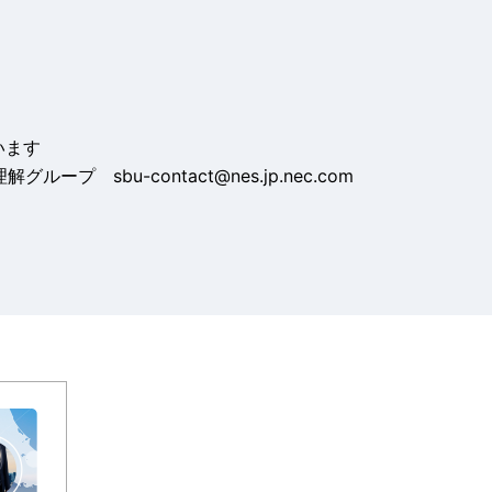
います
bu-contact@nes.jp.nec.com