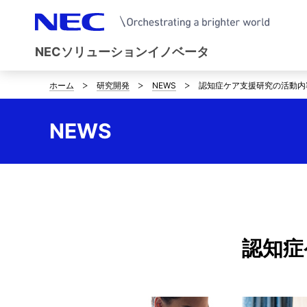
NECソリューションイノベータ
ホーム
研究開発
NEWS
認知症ケア支援研究の活動内
サ
イ
NEWS
ト
内
の
現
認知症
在
位
置