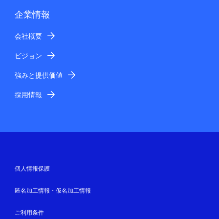
わせ内容によっては、電話や書面にて回答させていただ
企業情報
く場合があります。
なお、ご要望に沿えない場合もありますので予めご了承
会社概要
ください。
土曜日、日曜日・祝日など当社休業日および営業時間外
ビジョン
に頂いたお問い合わせにつきましては、翌営業日以降の
受付とさせて頂きますのでご了承ください。（当社営業
強みと提供価値
時間：平日 午前8:30～午後5:15）
採用情報
回答の転載、二次利用
当社からお客さまへ回答する内容は、お客さま個人宛て
にお送りするものですので、回答内容の一部または全部
を転載、二次利用することはご遠慮ください。
個人情報の管理について
お客さまが提供された個人情報の確認、訂正などを希望
される場合は、お客さまご本人からのご連絡をいただく
個人情報保護
ことにより適宜対応させていただきます。こちらまでご
連絡ください。
匿名加工情報・仮名加工情報
窓口名：NECソリューションイノベータ株式会
社 セキュリティソリューション窓口
ご利用条件