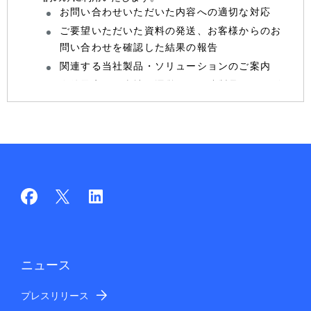
お問い合わせいただいた内容への適切な対応
ご要望いただいた資料の発送、お客様からのお
問い合わせを確認した結果の報告
関連する当社製品・ソリューションのご案内
今後予定する当社が運営する関連製品・サービ
スのイベントやセミナーへのご案内
お客様が閲覧したページ、問い合わせ等と組み合わせた
アクセスログ情報（IPアドレスやクッキー識別子等のオ
ンライン識別子含む）等は、個人を特定できないよう加
工した上で以下に利用することがあります。
IT・ネットワークソリューション事業に関連し
て、当社のより良いソリューションのご提案に
向けた活動(顧客ニーズの分析、当社製品・サー
ビスの開発、評価等)
当サイトのお客様のアクセス傾向の分析
ニュース
取得する個人情報の項目
プレスリリース
氏名、電話番号、メールアドレス、住所、法人名、部署