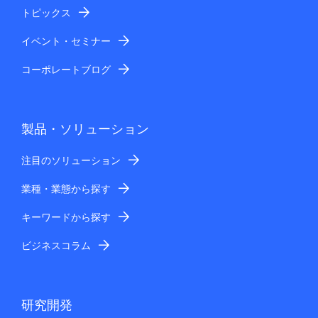
名、役職、お問い合わせ内容（一部、任意項目あり）
トピックス
個人情報の第三者提供
お預かりした個人情報は、以下の第三者提供を行う場合
イベント・セミナー
があります。法令等に特段の定めがある場合を除き、以
コーポレートブログ
下以外の第三者への提供はいたしません。
第三者に提供する目的
上記利用目的の範囲
提供する個人情報の項目
製品・ソリューション
ご入力いただきましたお客さまの個人情報（お
名前、電話番号、メールアドレス、住所、お問
注目のソリューション
い合わせ内容等）
業種・業態から探す
提供の手段または方法
暗号化等の安全管理措置を施した上で提供
キーワードから探す
提供を受ける者
日本電気株式会社、および、NECグループの関
ビジネスコラム
係会社：
国内NECグループ会社
個人情報の取扱いの委託
上記利用目的の範囲内で業務を行うために、個人情報の
研究開発
取り扱いをNECグループの関係会社等に委託する場合が