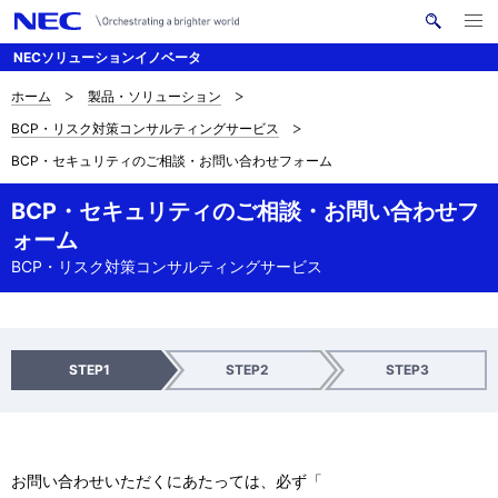
メ
サ
ニ
NECソリューションイノベータ
イ
ュ
ー
ト
を
ホーム
製品・ソリューション
サ
ナ
内
開
BCP・リスク対策コンサルティングサービス
く
検
ビ
イ
BCP・セキュリティのご相談・お問い合わせフォーム
索
ゲ
ト
ー
BCP・セキュリティのご相談・お問い合わせフ
内
ォーム
シ
の
BCP・リスク対策コンサルティングサービス
ョ
現
ン
在
入
確
送
STEP1
STEP2
STEP3
位
力
認
信
完
置
了
お問い合わせいただくにあたっては、必ず「