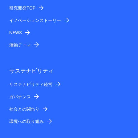
あります。
研究開発TOP
個人情報のご提供の任意性
イノベーションストーリー
お客さまの個人情報のご提供につきましては任意です
が、その際は、お問い合わせに対応できない場合があり
NEWS
ます。
安全管理措置
活動テーマ
ご記入いただきましたお客さまの個人情報は、漏えい、
滅失、毀損を防止するための安全管理措置を施し、当社
及び委託先企業が運営するサーバで適切に管理させてい
サステナビリティ
ただきます。
個人情報に関するお問い合わせ先
サステナビリティ経営
お預かりいたしましたお客さまの個人情報に関するお問
い合わせやご相談につきましては、下記「12 個人情報
ガバナンス
の管理について」に記載の窓口までお問い合わせくださ
社会との関わり
い。
お問い合わせへの回答
環境への取り組み
当社およびNECグループの関係会社等の対応担当会社か
らご連絡を差し上げることがあります。また、お問い合