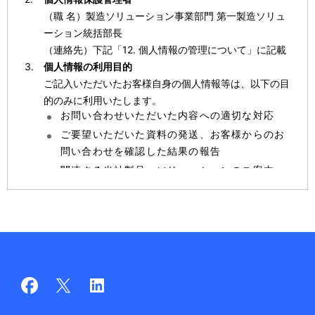
（職 名）製造ソリューション事業部門 第一製造ソリュ
ーション統括部長
（連絡先）下記「12. 個人情報の管理について」に記載
個人情報の利用目的
ご記入いただいたお客様自身の個人情報等は、以下の目
的のみに利用いたします。
お問い合わせいただいた内容への適切な対応
ご要望いただいた資料の発送、お客様からのお
問い合わせを確認した結果の報告
関連する当社製品・ソリューションのご案内
今後予定する当社が運営する関連製品・サービ
スのイベントやセミナーへのご案内
お客様が閲覧したページ、問い合わせ等と組み合わせた
アクセスログ情報（IPアドレスやクッキー識別子等のオ
ンライン識別子含む）等は、個人を特定できないよう加
工した上で以下に利用することがあります。
IT・ネットワークソリューション事業に関連し
て、当社のより良いソリューションのご提案に