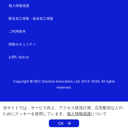
お客さまが提供された個人情報の確認、訂正などを希望
個人情報保護
される場合は、お客さまご本人からのご連絡をいただく
ことにより適宜対応させていただきます。こちらまでご
匿名加工情報・仮名加工情報
連絡ください。
窓口名：NECソリューションイノベータ株式会
ご利用条件
社 EXPLANNER/C担当
情報セキュリティ
住所：〒136-8627 東京都江東区新木場1-18-
7
お問い合わせ
E-mail： explanner-c-web@nes.jp.nec.co
m
その他
Copyright © NEC Solution Innovators, Ltd. 2014-2026. All rights
個人情報保護方針及び当社の個人情報の取扱いに関する
reserved.
詳細は、 当社ホームページの
個人情報保護方針
のペ
ージをご覧ください。
16歳（さい）未満（みまん）のお客（きゃく）さま
当サイトでは、サービス向上、アクセス状況計測、広告配信などの
は、保護者（ほごしゃ）の方の同意（どうい）を得
ためにクッキーを使用しています。
個人情報保護
について
（え）た上でお問（と）い合わせください。
OK
お客さまからいただいた電子メールアドレスに誤りがあ