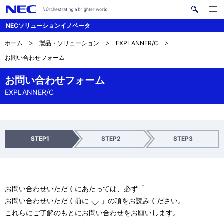
メ
サ
ニ
NECソリューションイノベータ
イ
ュ
ー
ト
を
ホーム
製品・ソリューション
EXPLANNER/C
サ
ナ
内
開
お問い合わせフォーム
く
検
ビ
イ
索
ゲ
お問い合わせフォーム
ト
EXPLANNER/C
ー
内
シ
の
ョ
現
入
確
送
STEP1
STEP2
STEP3
ン
力
認
信
在
完
了
位
お問い合わせいただくにあたっては、必ず「
置
お問い合わせいただく前に
」の項をお読みください。
これらにご了解のもとにお問い合わせをお願いします。