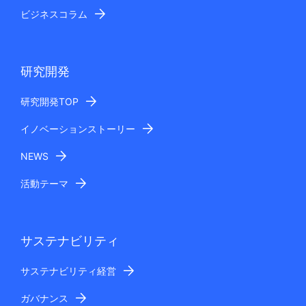
提供を受ける者
ビジネスコラム
日本電気株式会社、および、NECグループの関
係会社：
国内NECグループ会社
個人情報の取扱いの委託
研究開発
上記利用目的の範囲内で業務を行うために、個人情報の
取り扱いをNECグループの関係会社等に委託する場合が
研究開発TOP
あります。
イノベーションストーリー
個人情報のご提供の任意性
お客さまの個人情報のご提供につきましては任意です
NEWS
が、その際は、お問い合わせに対応できない場合があり
ます。
活動テーマ
安全管理措置
ご記入いただきましたお客さまの個人情報は、漏えい、
滅失、毀損を防止するための安全管理措置を施し、当社
サステナビリティ
及び委託先企業が運営するサーバで適切に管理させてい
ただきます。
サステナビリティ経営
個人情報に関するお問い合わせ先
お預かりいたしましたお客さまの個人情報に関するお問
ガバナンス