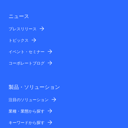
向けた活動（顧客ニーズの分析、当社製品・サ
ービスの開発、評価等）
ニュース
当サイトのお客様のアクセス傾向の分析
プレスリリース
取得する個人情報の項目
氏名、電話番号、メールアドレス、住所、法人名、部署
トピックス
名、お問い合わせ内容（一部、任意項目あり）
個人情報の第三者提供
イベント・セミナー
お預かりした個人情報は、以下の第三者提供を行う場合
コーポレートブログ
があります。法令等に特段の定めがある場合を除き、以
下以外の第三者への提供はいたしません。
第三者に提供する目的
上記利用目的の範囲
製品・ソリューション
提供する個人情報の項目
ご入力いただきましたお客さまの個人情報（お
注目のソリューション
名前、電話番号、メールアドレス、住所、お問
業種・業態から探す
い合わせ内容等）
提供の手段または方法
キーワードから探す
暗号化等の安全管理措置を施した上で提供