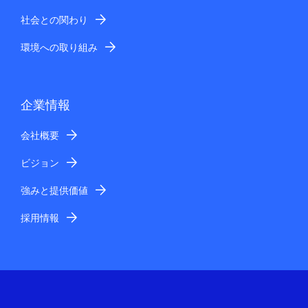
い合わせやご相談につきましては、下記「12 個人情報
社会との関わり
の管理について」に記載の窓口までお問い合わせくださ
い。
環境への取り組み
お問い合わせへの回答
当社およびNECグループの関係会社等の対応担当会社か
らご連絡を差し上げることがあります。また、お問い合
企業情報
わせ内容によっては、電話や書面にて回答させていただ
く場合があります。
会社概要
なお、ご要望に沿えない場合もありますので予めご了承
ください。
ビジョン
土曜日、日曜日・祝日など当社休業日および営業時間外
に頂いたお問い合わせにつきましては、翌営業日以降の
強みと提供価値
受付とさせて頂きますのでご了承ください。（当社営業
採用情報
時間：平日 午前8:30～午後5:15）
回答の転載、二次利用
当社からお客さまへ回答する内容は、お客さま個人宛て
にお送りするものですので、回答内容の一部または全部
を転載、二次利用することはご遠慮ください。
個人情報の管理について