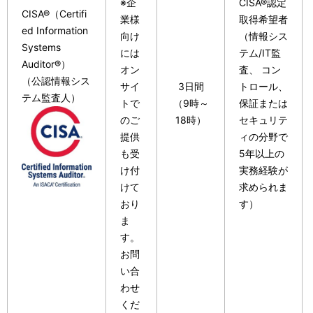
※企
CISA®認定
CISA®（Certifi
業様
取得希望者
ed Information
向け
（情報シス
Systems
には
テム/IT監
Auditor®）
オン
査、 コン
（公認情報シス
サイ
3日間
トロール、
テム監査人）
トで
（9時～
保証または
のご
18時）
セキュリテ
提供
ィの分野で
も受
5年以上の
け付
実務経験が
けて
求められま
おり
す）
ま
す。
お問
い合
わせ
くだ