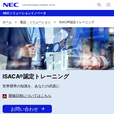
メ
サ
ニ
NECソリューションイノベータ
イ
ュ
ー
ト
を
ホーム
製品・ソリューション
ISACA®認定トレーニング
サ
ナ
内
開
く
検
ビ
イ
索
ゲ
ト
ー
内
シ
の
ョ
現
ン
ISACA®認定トレーニング
在
世界標準の知識を、あなたの武器に
位
開催日程についてはこちら
置
お問い合わせ