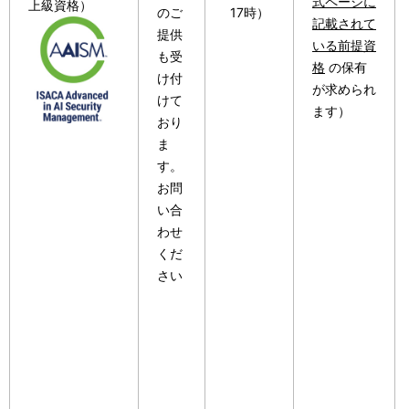
式ページに
上級資格）
のご
17時）
記載されて
提供
いる前提資
も受
格
の保有
け付
が求められ
けて
ます）
おり
ま
す。
お問
い合
わせ
くだ
さい