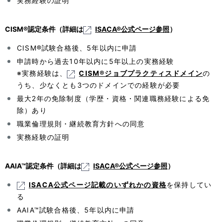
実務経験の証明
CISM®認定条件（詳細は
ISACA®公式ページ参照
）
CISM®試験合格後、5年以内に申請
申請時から過去10年以内に5年以上の実務経験
※実務経験は、
CISM®ジョブプラクティスドメイン
の
うち、少なくとも3つのドメインでの経験が必要
最大2年の免除制度（学歴・資格・関連職務経験による免
除）あり
職業倫理規則・継続教育方針への同意
実務経験の証明
AAIA™認定条件（詳細は
ISACA®公式ページ参照
）
ISACA公式ページ記載のいずれかの資格
を保持してい
る
AAIA™試験合格後、5年以内に申請