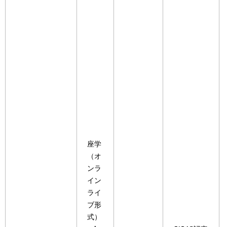
座学
（オ
ンラ
イン
ライ
ブ形
式）