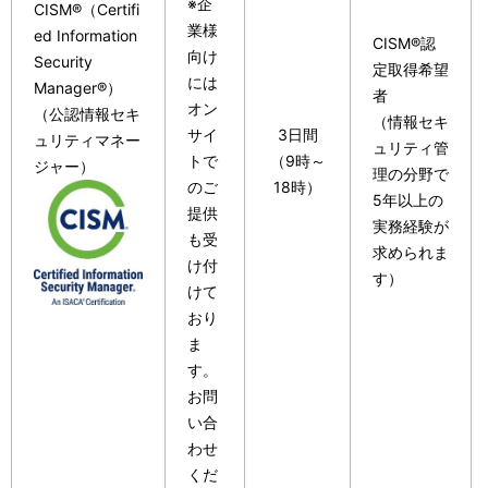
※企
CISM®（Certifi
業様
ed Information
CISM®認
向け
Security
定取得希望
には
Manager®）
者
オン
（公認情報セキ
（情報セキ
サイ
3日間
ュリティマネー
ュリティ管
トで
（9時～
ジャー）
理の分野で
のご
18時）
5年以上の
提供
実務経験が
も受
求められま
け付
す）
けて
おり
ま
す。
お問
い合
わせ
くだ