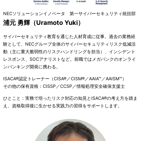
NECソリューションイノベータ 第一サイバーセキュリティ統括部
浦元 勇輝（Uramoto Yuki）
サイバーセキュリティ教育を通じた人材育成に従事。過去の業務経
験として、NECグループ全体のサイバーセキュリティリスク低減活
動（主に重大脆弱性のリスクハンドリングを担当）、インシデント
レスポンス、SOCアナリストなど。前職ではメガバンクのオンライ
ンバンキング開発に携わる。
ISACA®認定トレーナー（CISA®／CISM®／AAIA™／AAISM™）
その他の保有資格：CISSP／CCSP／情報処理安全確保支援士
ひとこと：実務で培ったリスク対応の知見とISACA®の考え方を踏ま
え、資格取得後に生かせる実践力の習得をサポートします。