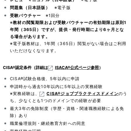
問題集（日本語版）
※電子版
受験バウチャー
※1回分
※
教材の閲覧期限および受験バウチャーの有効期限は原則1
年間（365日）ですが、提供・発行時期により6ヶ月とな
る場合があります。
※電子版教材は、1年間（365日）閲覧がない場合はご利用
いただけなくなります。
CISA®認定条件（詳細は
ISACA®公式ページ参照
）
CISA®試験合格後、5年以内に申請
申請時から過去10年以内に5年以上の実務経験
※実務経験は、
CISA®ジョブプラクティスドメイン
のう
ち、少なくとも1つのドメインでの経験が必要
最大3年の免除制度（学歴・資格・関連職務経験による免
除）あり
職業倫理規則・継続教育方針への同意