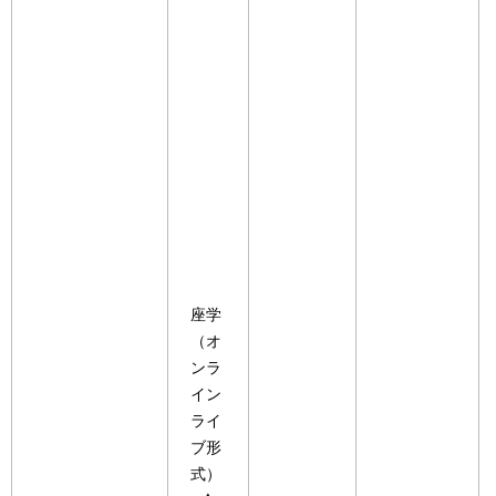
座学
（オ
ンラ
イン
ライ
ブ形
式）