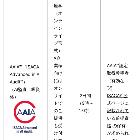
座学
（オ
ンラ
イン
ライ
ブ形
式）
※企
業様
AAIA™認定
AAIA™（ISACA
向け
取得希望者
Advanced in AI
には
（有効な
Audit™）
オン
（AI監査上級資
サイ
2日間
ISACA® 公
格）
トで
（9時～
式ページに
のご
17時）
記載されて
提供
いる前提資
も受
格
の保有
け付
が求められ