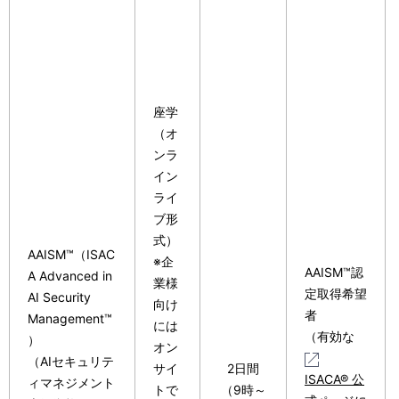
座学
（オ
ンラ
イン
ライ
ブ形
式）
AAISM™（ISAC
※企
AAISM™認
A Advanced in
業様
定取得希望
AI Security
向け
者
Management™
には
（有効な
）
オン
（AIセキュリテ
サイ
2日間
ISACA® 公
ィマネジメント
トで
（9時～