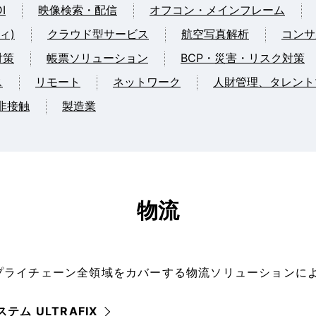
I
映像検索・配信
オフコン・メインフレーム
ィ)
クラウド型サービス
航空写真解析
コンサ
対策
帳票ソリューション
BCP・災害・リスク対策
ス
リモート
ネットワーク
人財管理、タレント
非接触
製造業
物流
プライチェーン全領域をカバーする物流ソリューションに
ム ULTRAFIX