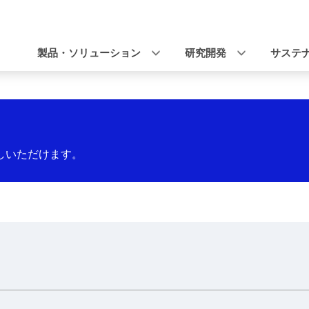
ナ
ビ
製品・ソリューション
研究開発
サステ
ゲ
ー
シ
ョ
しいただけます。
ン