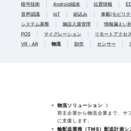
暗号技術
Android端末
位置情報
ED
音声認識
IoT
組込み
車載(モビリテ
システム基盤
施設入退管理
情報漏えい
POS
マイグレーション
リモートアクセ
VR・AR
物流
卸売
センサー
物流ソリューション
荷主企業から物流企業まで、サ
に支援します。
輸配送業務（TMS）配送計画システ