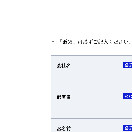
「必須」は必ずご記入ください
会社名
必
部署名
必
お名前
必