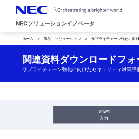
NECソリューションイノベータ
ホーム
製品・ソリューション
サプライチェーン強化に向
サ
イ
関連資料ダウンロードフォ
ト
サプライチェーン強化に向けたセキュリティ対策評
内
の
現
STEP1
在
入力
位
置