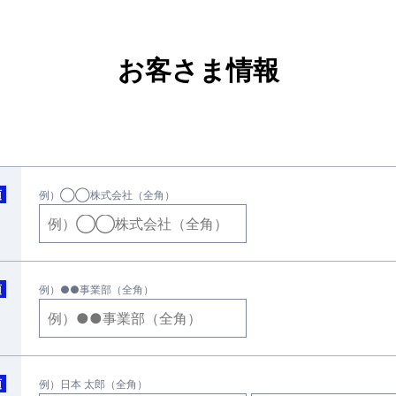
お客さま情報
。
須
例）◯◯株式会社（全角）
須
例）●●事業部（全角）
須
例）日本 太郎（全角）