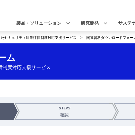
ナ
ビ
製品・ソリューション
研究開発
サステ
ゲ
けたセキュリティ対策評価制度対応支援サービス
関連資料ダウンロードフォー
ー
シ
ーム
ョ
価制度対応支援サービス
ン
STEP2
確認