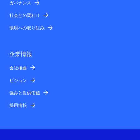
ガバナンス
ください。
土曜日、日曜日・祝日など当社休業日および営業時間外
社会との関わり
に頂いたお問い合わせにつきましては、翌営業日以降の
環境への取り組み
受付とさせて頂きますのでご了承ください。（当社営業
時間：平日 午前8:30～午後5:15）
回答の転載、二次利用
当社からお客さまへ回答する内容は、お客さま個人宛て
企業情報
にお送りするものですので、回答内容の一部または全部
を転載、二次利用することはご遠慮ください。
会社概要
個人情報の管理について
ビジョン
お客さまが提供された個人情報の確認、訂正などを希望
される場合は、お客さまご本人からのご連絡をいただく
強みと提供価値
ことにより適宜対応させていただきます。こちらまでご
連絡ください。
採用情報
窓口名：NECソリューションイノベータ株式会
社 人事総務・経理業務支援ソリューション 窓
口
住所：〒136-8627 東京都江東区新木場1-18-