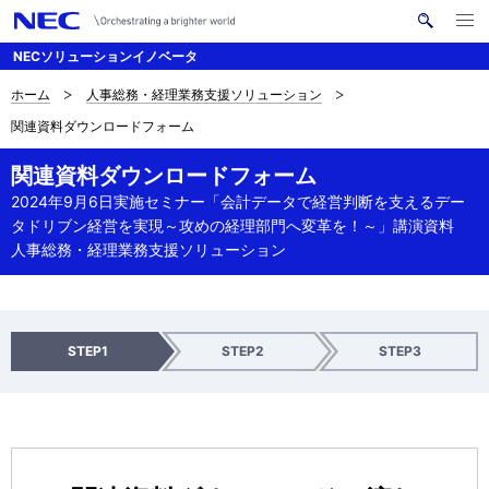
メ
サ
ニ
NECソリューションイノベータ
イ
ュ
ー
ト
を
ホーム
人事総務・経理業務支援ソリューション
サ
ナ
内
開
関連資料ダウンロードフォーム
く
検
ビ
イ
索
ゲ
関連資料ダウンロードフォーム
ト
2024年9月6日実施セミナー「会計データで経営判断を支えるデー
ー
内
タドリブン経営を実現～攻めの経理部門へ変革を！～」講演資料
シ
人事総務・経理業務支援ソリューション
の
ョ
現
ン
在
入
確
送
STEP1
STEP2
STEP3
力
認
信
位
完
置
了