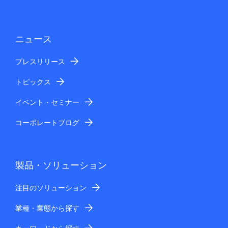
があります。法令等に特段の定めがある場合を除き、以
下以外の第三者への提供はいたしません。
第三者に提供する目的
ニュース
上記利用目的の範囲
提供する個人情報の項目
プレスリリース
ご入力いただきましたお客さまの個人情報（お
トピックス
名前、電話番号、メールアドレス、住所、お問
い合わせ内容等）
イベント・セミナー
提供の手段または方法
暗号化等の安全管理措置を施した上で提供
コーポレートブログ
提供を受ける者
日本電気株式会社、および、NECグループの関
係会社：
国内NECグループ会社
製品・ソリューション
個人情報の取扱いの委託
上記利用目的の範囲内で業務を行うために、個人情報の
注目のソリューション
取り扱いをNECグループの関係会社等に委託する場合が
業種・業態から探す
あります。
個人情報のご提供の任意性