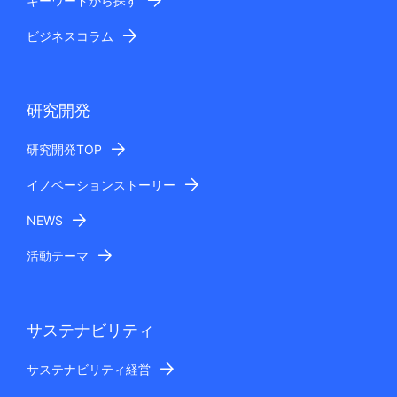
キーワードから探す
お客さまの個人情報のご提供につきましては任意です
が、その際は、お問い合わせに対応できない場合があり
ビジネスコラム
ます。
安全管理措置
ご記入いただきましたお客さまの個人情報は、漏えい、
研究開発
滅失、毀損を防止するための安全管理措置を施し、当社
及び委託先企業が運営するサーバで適切に管理させてい
研究開発TOP
ただきます。
個人情報に関するお問い合わせ先
イノベーションストーリー
お預かりいたしましたお客さまの個人情報に関するお問
NEWS
い合わせやご相談につきましては、下記「12 個人情報
の管理について」に記載の窓口までお問い合わせくださ
活動テーマ
い。
お問い合わせへの回答
当社およびNECグループの関係会社等の対応担当会社か
サステナビリティ
らご連絡を差し上げることがあります。また、お問い合
わせ内容によっては、電話や書面にて回答させていただ
サステナビリティ経営
く場合があります。
なお、ご要望に沿えない場合もありますので予めご了承