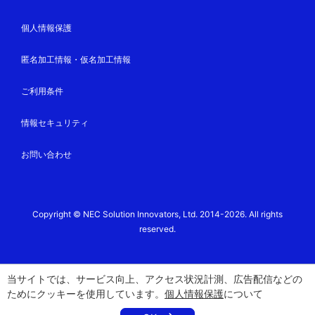
7
E-mail：kaikei-jinkyu@nes.jp.nec.com
個人情報保護
その他
匿名加工情報・仮名加工情報
個人情報保護方針及び当社の個人情報の取扱いに関する
詳細は、 当社ホームページの
個人情報保護方針
のペ
ご利用条件
ージをご覧ください。
16歳（さい）未満（みまん）のお客（きゃく）さま
情報セキュリティ
は、保護者（ほごしゃ）の方の同意（どうい）を得
（え）た上でお問（と）い合わせください。
お問い合わせ
お客さまからいただいた電子メールアドレスに誤りがあ
った場合やウィルスが検出された場合、システム障害な
どの場合にはご返答できない場合があります。
Copyright © NEC Solution Innovators, Ltd. 2014-2026. All rights
reserved.
当サイトでは、サービス向上、アクセス状況計測、広告配信などの
ためにクッキーを使用しています。
個人情報保護
について