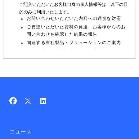
ご記入いただいたお客様自身の個人情報等は、以下の目
的のみに利用いたします。
お問い合わせいただいた内容への適切な対応
ご要望いただいた資料の発送、お客様からのお
問い合わせを確認した結果の報告
関連する当社製品・ソリューションのご案内
今後予定する当社が運営する関連製品・サービ
スのイベントやセミナーへのご案内
取得する個人情報の項目
氏名、電話番号、メールアドレス、住所、法人名、部署
名、お問い合わせ内容、検討状況など（一部、任意項目
あり）
個人情報の第三者提供
お預かりした個人情報は、以下の第三者提供を行う場合
があります。法令等に特段の定めがある場合を除き、以
下以外の第三者への提供はいたしません。
第三者に提供する目的
ニュース
上記利用目的の範囲