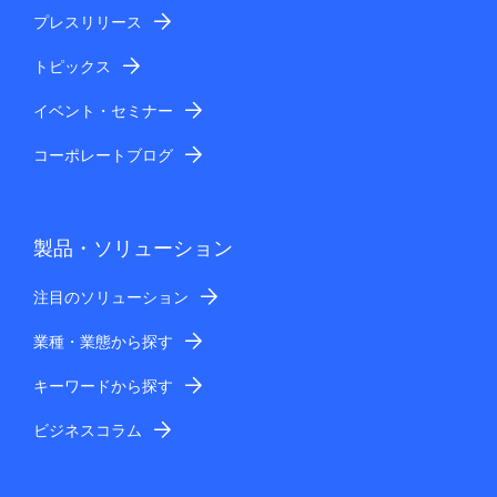
提供する個人情報の項目
プレスリリース
ご入力いただきましたお客さまの個人情報（お
トピックス
名前、電話番号、メールアドレス、住所、お問
い合わせ内容等）
イベント・セミナー
提供の手段または方法
暗号化等の安全管理措置を施した上で提供
コーポレートブログ
提供を受ける者
日本電気株式会社、および、NECグループの関
係会社：
国内NECグループ会社
製品・ソリューション
個人情報の取扱いの委託
上記利用目的の範囲内で業務を行うために、個人情報の
注目のソリューション
取り扱いをNECグループの関係会社等に委託する場合が
業種・業態から探す
あります。
個人情報のご提供の任意性
キーワードから探す
お客さまの個人情報のご提供につきましては任意です
が、その際は、お問い合わせに対応できない場合があり
ビジネスコラム
ます。
安全管理措置