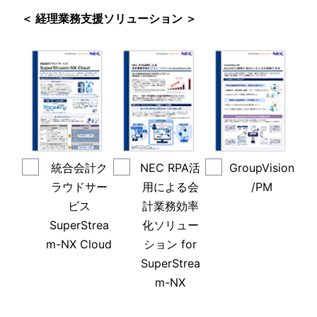
＜ 経理業務支援ソリューション ＞
統合会計ク
NEC RPA活
GroupVision
ラウドサー
用による会
/PM
ビス
計業務効率
SuperStrea
化ソリュー
m-NX Cloud
ション for
SuperStrea
m-NX