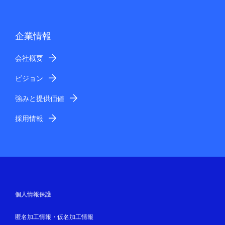
時間：平日 午前8:30～午後5:15）
回答の転載、二次利用
当社からお客さまへ回答する内容は、お客さま個人宛て
企業情報
にお送りするものですので、回答内容の一部または全部
を転載、二次利用することはご遠慮ください。
会社概要
個人情報の管理について
ビジョン
お客さまが提供された個人情報の確認、訂正などを希望
される場合は、お客さまご本人からのご連絡をいただく
強みと提供価値
ことにより適宜対応させていただきます。こちらまでご
連絡ください。
採用情報
窓口名：NECソリューションイノベータ株式会
社 人事総務・経理業務支援ソリューション 窓
口
住所：〒136-8627 東京都江東区新木場1-18-
7
E-mail：kaikei-jinkyu@nes.jp.nec.com
個人情報保護
その他
匿名加工情報・仮名加工情報
個人情報保護方針及び当社の個人情報の取扱いに関する