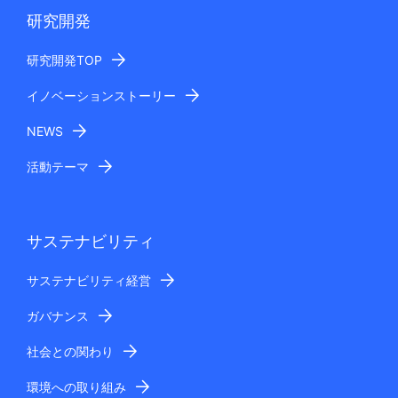
ご記入いただきましたお客さまの個人情報は、漏えい、
研究開発
滅失、毀損を防止するための安全管理措置を施し、当社
及び委託先企業が運営するサーバで適切に管理させてい
研究開発TOP
ただきます。
個人情報に関するお問い合わせ先
イノベーションストーリー
お預かりいたしましたお客さまの個人情報に関するお問
NEWS
い合わせやご相談につきましては、下記「12 個人情報
の管理について」に記載の窓口までお問い合わせくださ
活動テーマ
い。
お問い合わせへの回答
当社およびNECグループの関係会社等の対応担当会社か
サステナビリティ
らご連絡を差し上げることがあります。また、お問い合
わせ内容によっては、電話や書面にて回答させていただ
サステナビリティ経営
く場合があります。
なお、ご要望に沿えない場合もありますので予めご了承
ガバナンス
ください。
土曜日、日曜日・祝日など当社休業日および営業時間外
社会との関わり
に頂いたお問い合わせにつきましては、翌営業日以降の
環境への取り組み
受付とさせて頂きますのでご了承ください。（当社営業