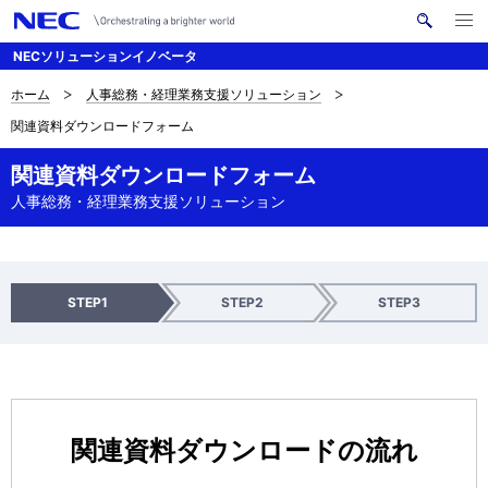
メ
サ
ニ
NECソリューションイノベータ
イ
ュ
ー
ト
を
ホーム
人事総務・経理業務支援ソリューション
サ
ナ
内
開
関連資料ダウンロードフォーム
く
検
ビ
イ
索
ゲ
関連資料ダウンロードフォーム
ト
人事総務・経理業務支援ソリューション
ー
内
シ
の
ョ
現
入
確
送
STEP1
STEP2
STEP3
ン
力
認
信
在
完
了
位
置
関連資料ダウンロードの流れ