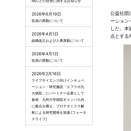
ゲ
NECとの合併に関するお知らせ
を
ー
公益社団
2026年6月19日
ーション
表
役員の異動について
シ
した。本
示
2026年4月1日
ョ
点とする
組織改正および人事異動について
し
ン
2026年4月1日
て
役員の異動について
い
2026年2月16日
ま
ライフサイエンス向けインキュベ
ーション・研究施設「エフラボ九
す
大病院」にパートナー企業として
参画 九州大学病院キャンパス内
。
に拠点を構え、プロテオミクス解
析による研究開発を加速 [フォーネ
スライフ]