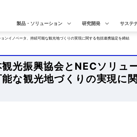
ナ
ビ
製品・ソリューション
研究開発
サステ
ゲ
ションイノベータ、持続可能な観光地づくりの実現に関する包括連携協定を締結
ー
シ
本観光振興協会とNECソリュ
ョ
可能な観光地づくりの実現に
ン