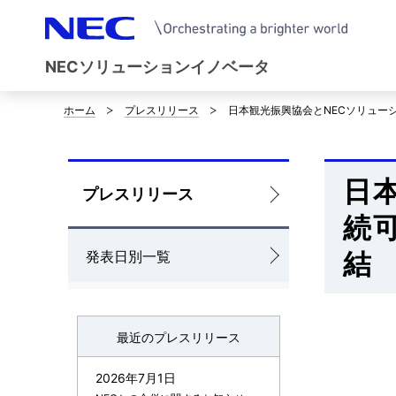
NECソリューションイノベータ
ホーム
プレスリリース
日本観光振興協会とNECソリュー
サ
イ
日
ト
ロ
プレスリリース
内
続
ー
の
結
発表日別一覧
カ
現
ル
在
ナ
最近のプレスリリース
位
ビ
2026年7月1日
置