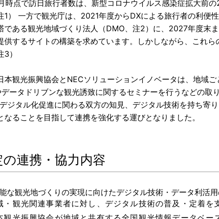
年8月時点で訪日旅行者数は、新型コロナウイルス感染症拡大前の
注1） 一方で観光庁は、2021年度からDXによる旅行者の利
塔である観光地域づくり法人（DMO、注2）に、2027年度
提供するサイトの構築を求めています。しかしながら、これらの
注3）
日本観光振興協会とNECソリューションイノベータは、地域
やデータドリブンな観光誘致に関するセミナーを行うなどの取
やデジタル化促進に関わる双方の知見、デジタル技術を持ち寄
となることを目指して連携を強化する運びとなりました。
定の連携・協力内容
能な観光地づくりの実現に向けたデジタル技術・データ利活用
域・観光関連事業者に対し、デジタル技術の普及・定着を
本観光振興協会が地域と共有する全国観光情報データベースや全国観光