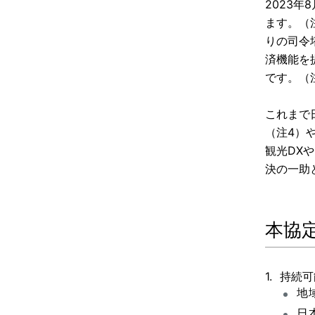
2023
ます。（
りの司令
済機能を
です。（
これまで
（注4）
観光DX
決の一助
本協
持続可
地
日