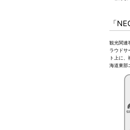
「N
観光関連
ラウドサ
ト上に、
海道東部