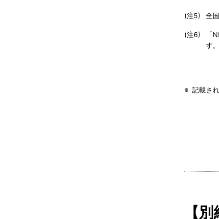
(注5) 
全
(注6) 
「
す
※
記載さ
【別