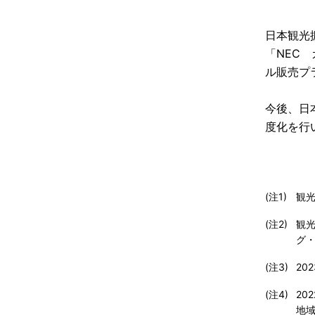
日本観光
「NEC
ル販売プ
今後、日
度化を行
(注1) 
観光
(注2) 
観
グ
(注3) 
20
(注4) 
20
地