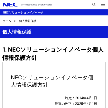
メ
サ
ニ
NECソリューションイノベータ
イ
ュ
ー
ト
を
ホーム
個人情報保護
サ
ナ
内
開
く
検
ビ
イ
個人情報保護
索
ゲ
ト
ー
内
1. NECソリューションイノベータ個人
シ
情報保護方針
の
ョ
現
ン
在
NECソリューションイノベータ個
人情報保護方針
位
置
制定：2014年4月1日
を
最近の改正：2025年4月1日