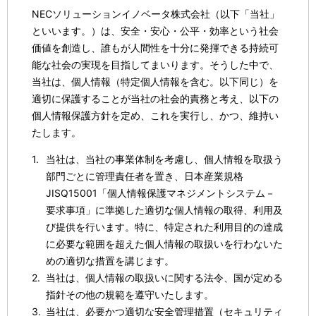
表
NECソリューションイノベータ株式会社（以下「当社」
といいます。）は、安全・安心・公平・効率という社会
示
価値を創造し、誰もが人間性を十分に発揮できる持続可
し
能な社会の実現を目指してまいります。そうした中で、
当社は、個人情報（特定個人情報を含む。以下同じ）を
て
適切に保護することが当社の社会的責務と考え、以下の
い
個人情報保護方針を定め、これを実行し、かつ、維持い
たします。
ま
当社は、当社の事業体制を考慮し、個人情報を取扱う
す
部門ごとに管理責任者を置き、日本産業規格
。
JISQ15001「個人情報保護マネジメントシステム－
要求事項」に準拠した適切な個人情報の取得、利用及
び提供を行います。特に、特定された利用目的の達成
に必要な範囲を超えた個人情報の取扱いを行わないた
めの適切な措置を講じます。
当社は、個人情報の取扱いに関する法令、国が定める
指針その他の規範を遵守いたします。
当社は、必要かつ適切な安全管理措置（セキュリティ