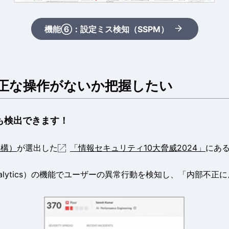
機能⑥：設定ミス検知（SSPM）
正な操作がないか把握したい
いも検出できます！
機構）
が選出した
「情報セキュリティ10大脅威2024」
にあ
ehavior Analytics）の機能でユーザーの異常行動を検知し、「