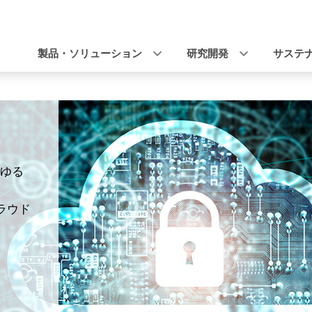
ナ
ビ
製品・ソリューション
研究開発
サステ
ゲ
ー
シ
ョ
ゆる
ン
クラウド