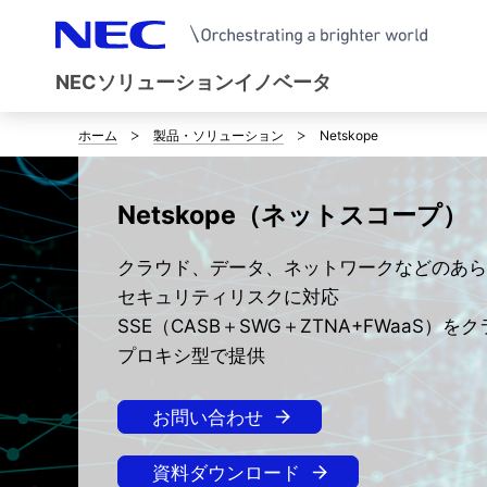
NECソリューションイノベータ
ホーム
製品・ソリューション
Netskope
サ
イ
Netskope（ネットスコープ）
ト
クラウド、データ、ネットワークなどのあら
内
セキュリティリスクに対応
の
SSE（CASB＋SWG＋ZTNA+FWaaS）を
現
プロキシ型で提供
在
お問い合わせ
位
資料ダウンロード
置