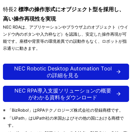
特長2
標準の操作形式にオブジェクト型を採用し、
高い操作再現性を実現
NEC RDAは、アプリケーションやブラウザ上のオブジェクト（ウイ
ンドウ内のボタンや入力枠など）を認識し、安定した操作再現が可
能です。座標や背景等の環境差異での誤動作もなく、ロボットが指
示通りに動きます。
NEC Robotic Desktop Automation Tool
の詳細を見る
NEC RPA導入支援ソリューションの概要
がわかる資料をダウンロード
※
「BizRobo!」はRPAテクノロジーズ株式会社の登録商標です。
※
「UiPath」はUiPath社の米国およびその他の国における商標で
す。