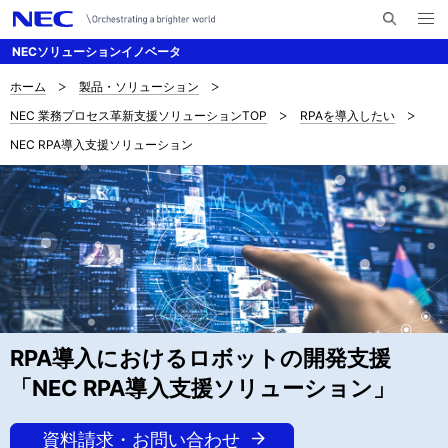
メ
サ
ニ
NECソリューションイノベータ
イ
ュ
ー
ト
を
ホーム
製品・ソリューション
サ
ナ
内
開
NEC 業務プロセス革新支援ソリューションTOP
RPAを導入したい
く
検
ビ
イ
NEC RPA導入支援ソリューション
索
ゲ
ト
ー
内
シ
の
ョ
現
ン
在
位
RPA導入におけるロボットの開発支援
「NEC RPA導入支援ソリューション」
置
資料請求・お問い合わせ