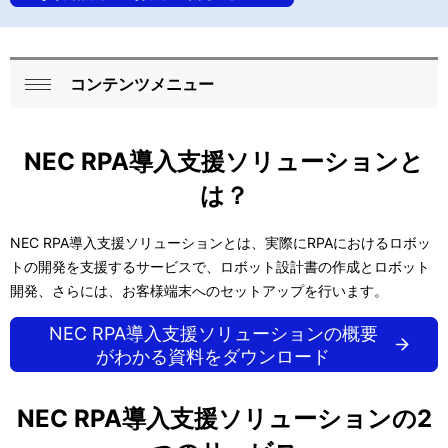
コンテンツメニュー
ロ
閉
ー
じ
NEC RPA導入支援ソリューションと
る
カ
は？
ル
ナ
NEC RPA導入支援ソリューションとは、実際にRPAにおけるロボッ
トの開発を支援するサービスで、ロボット設計書の作成とロボット
ビ
開発、さらには、お客様端末へのセットアップを行います。
ゲ
NEC RPA導入支援ソリューションの概要
ー
がわかる資料をダウンロード
シ
NEC RPA導入支援ソリューションの2
ョ