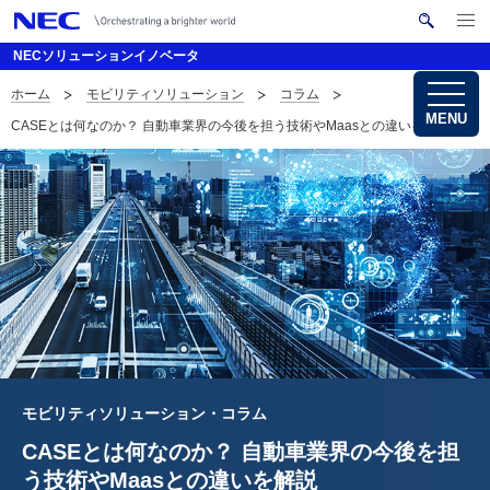
メ
サ
ニ
NECソリューションイノベータ
イ
ュ
ー
ト
ホーム
モビリティソリューション
コラム
を
サ
ナ
内
開
MENU
CASEとは何なのか？ 自動車業界の今後を担う技術やMaasとの違いを解説
く
検
ビ
イ
索
ゲ
ト
ー
内
シ
の
ョ
現
ン
在
位
モビリティソリューション・コラム
置
CASEとは何なのか？ 自動車業界の今後を担
を
う技術やMaasとの違いを解説