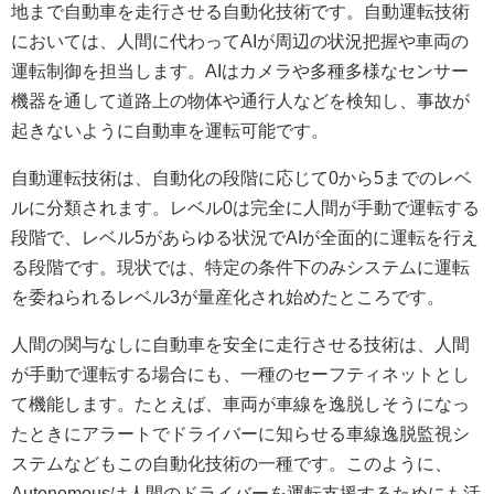
地まで自動車を走行させる自動化技術です。自動運転技術
においては、人間に代わってAIが周辺の状況把握や車両の
運転制御を担当します。AIはカメラや多種多様なセンサー
機器を通して道路上の物体や通行人などを検知し、事故が
起きないように自動車を運転可能です。
自動運転技術は、自動化の段階に応じて0から5までのレベ
ルに分類されます。レベル0は完全に人間が手動で運転する
段階で、レベル5があらゆる状況でAIが全面的に運転を行え
る段階です。現状では、特定の条件下のみシステムに運転
を委ねられるレベル3が量産化され始めたところです。
人間の関与なしに自動車を安全に走行させる技術は、人間
が手動で運転する場合にも、一種のセーフティネットとし
て機能します。たとえば、車両が車線を逸脱しそうになっ
たときにアラートでドライバーに知らせる車線逸脱監視シ
ステムなどもこの自動化技術の一種です。このように、
Autonomousは人間のドライバーを運転支援するためにも活