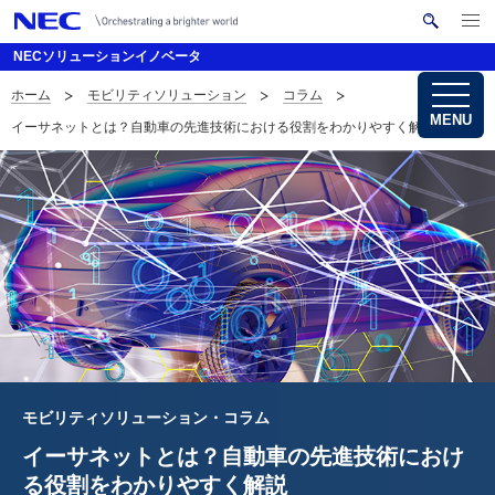
メ
サ
ニ
NECソリューションイノベータ
イ
ュ
ー
ト
ホーム
モビリティソリューション
コラム
を
サ
ナ
内
開
MENU
イーサネットとは？自動車の先進技術における役割をわかりやすく解説
く
検
ビ
イ
索
ゲ
ト
ー
内
シ
の
ョ
現
ン
在
位
モビリティソリューション・コラム
置
イーサネットとは？自動車の先進技術に
おけ
を
る役割をわかりやすく解説