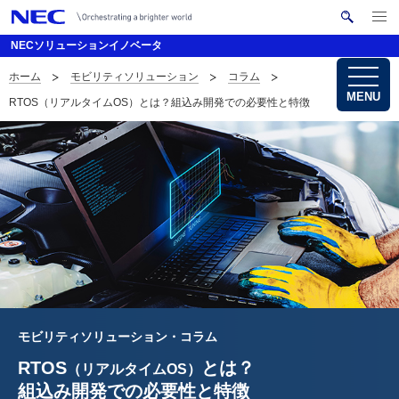
メ
サ
ニ
NECソリューションイノベータ
イ
ュ
ー
ト
ホーム
モビリティソリューション
コラム
を
サ
ナ
内
開
MENU
RTOS（リアルタイムOS）とは？組込み開発での必要性と特徴
く
検
ビ
イ
索
ゲ
ト
ー
内
シ
の
ョ
現
ン
在
位
モビリティソリューション・コラム
置
RTOS
とは？
（リアルタイムOS）
を
組込み開発での必要性と特徴