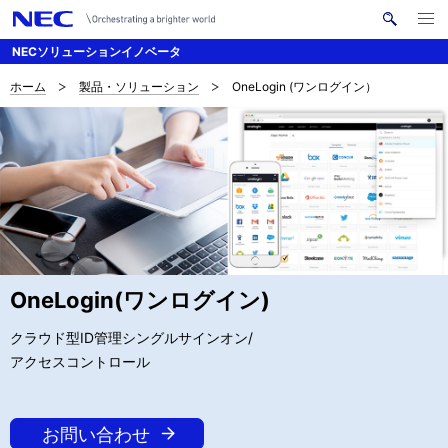
メ
サ
ニ
NECソリューションイノベータ
イ
ュ
ー
ト
を
ホーム
製品・ソリューション
OneLogin (ワンログイン）
サ
ナ
内
開
く
検
ビ
イ
索
ゲ
ト
ー
内
シ
の
ョ
現
ン
OneLogin(ワンログイン)
在
クラウド型ID管理シングルサインオン/
位
アクセスコントロール
置
お問い合わせ