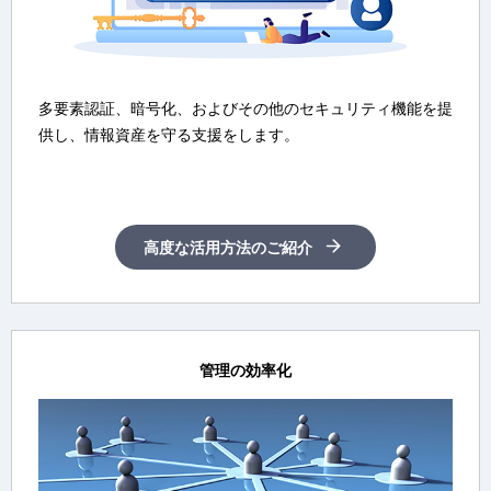
i
多要素認証、暗号化、およびその他のセキュリティ機能を提
d
供し、情報資産を守る支援をします。
e
高度な活用方法のご紹介
o
管理の効率化