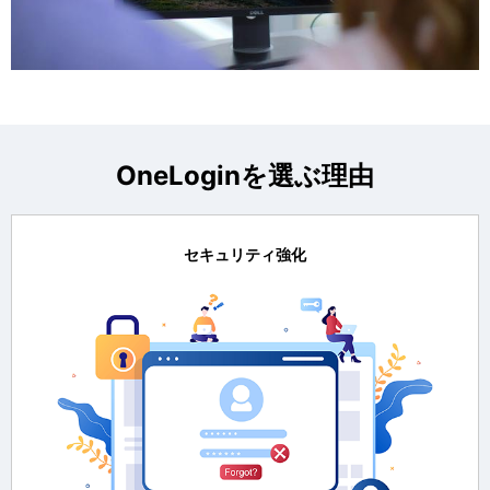
l
OneLoginを選ぶ理由
a
セキュリティ強化
y
V