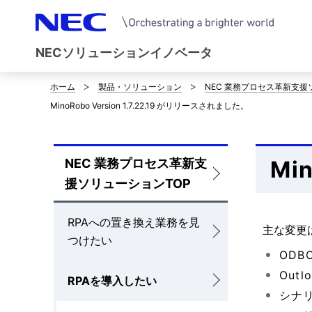
NECソリューションイノベータ
ホーム
製品・ソリューション
NEC 業務プロセス革新支援
サ
MinoRobo Version 1.7.22.19 がリリースされました。
イ
ト
NEC 業務プロセス革新支
Mi
ロ
内
援ソリューションTOP
ー
の
RPAへの置き換え業務を見
カ
現
主な変更
つけたい
ル
在
OD
Out
ナ
RPAを導入したい
位
シナリ
ビ
置