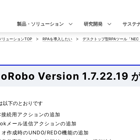
ナ
ビ
製品・ソリューション
研究開発
サステ
ゲ
ソリューションTOP
RPAを導入したい
デスクトップ型RPAツール「NEC Roboti
ー
シ
ョ
noRobo Version 1.7.2
ン
は以下のとおりです
BC接続用アクションの追加
lookメール送信アクションの追加
オ作成時のUNDO/REDO機能の追加