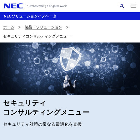
メ
サ
ニ
NECソリューションイノベータ
イ
ュ
ー
ト
を
ホーム
製品・ソリューション
サ
ナ
内
開
セキュリティコンサルティングメニュー
く
検
ビ
イ
索
ゲ
ト
ー
内
シ
の
ョ
現
ン
在
セキュリティ
位
コンサルティングメニュー
置
セキュリティ対策の常なる最適化を支援