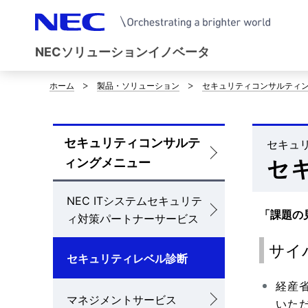
NECソリューションイノベータ
ホーム
製品・ソリューション
セキュリティコンサルティ
サ
イ
セキュリティコンサルテ
ト
セキュ
ロ
ィングメニュー
セ
内
ー
の
NEC ITシステムセキュリテ
カ
「課題の
ィ対策パートナーサービス
現
ル
サイ
在
ナ
セキュリティレベル診断
位
ビ
経産
マネジメントサービス
置
いた