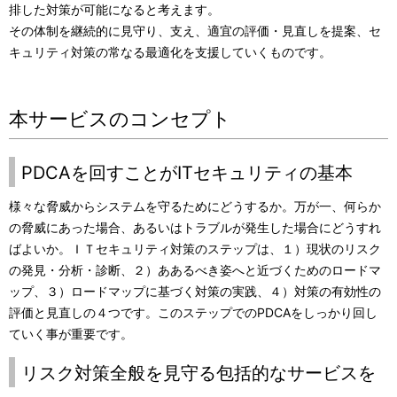
排した対策が可能になると考えます。
ー
その体制を継続的に見守り、支え、適宜の評価・見直しを提案、セ
キュリティ対策の常なる最適化を支援していくものです。
シ
ョ
本サービスのコンセプト
ン
PDCAを回すことがITセキュリティの基本
様々な脅威からシステムを守るためにどうするか。万が一、何らか
の脅威にあった場合、あるいはトラブルが発生した場合にどうすれ
ばよいか。ＩＴセキュリティ対策のステップは、１）現状のリスク
の発見・分析・診断、２）ああるべき姿へと近づくためのロードマ
ップ、３）ロードマップに基づく対策の実践、４）対策の有効性の
評価と見直しの４つです。このステップでのPDCAをしっかり回し
ていく事が重要です。
リスク対策全般を見守る包括的なサービスを