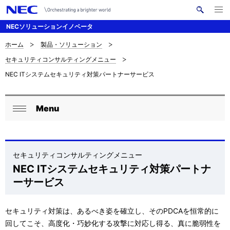
メ
サ
ニ
NECソリューションイノベータ
イ
ュ
ー
ト
を
ホーム
製品・ソリューション
サ
ナ
内
開
セキュリティコンサルティングメニュー
く
検
ビ
イ
NEC ITシステムセキュリティ対策パートナーサービス
索
ゲ
ト
ー
内
Menu
ロ
シ
閉
の
ョ
ー
じ
現
ン
る
カ
セキュリティコンサルティングメニュー
在
NEC ITシステムセキュリティ対策パートナ
ル
位
ーサービス
ナ
置
ビ
セキュリティ対策は、あるべき姿を確立し、そのPDCAを恒常的に
回してこそ、高度化・巧妙化する攻撃に対応し得る、真に脆弱性を
ゲ